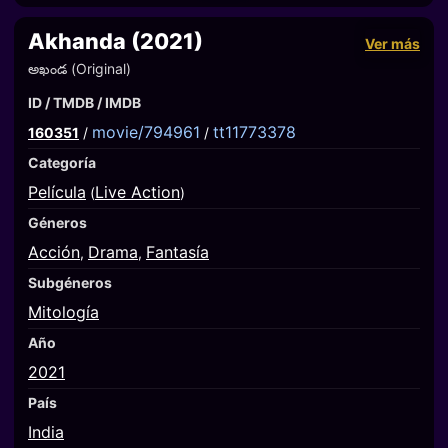
Akhanda (2021)
Ver más
అఖండ (Original)
ID / TMDB / IMDB
movie/794961
tt11773378
160351
/
/
Categoría
Película
Live Action
(
)
Géneros
Acción
Drama
Fantasía
,
,
Subgéneros
Mitología
Año
2021
País
India