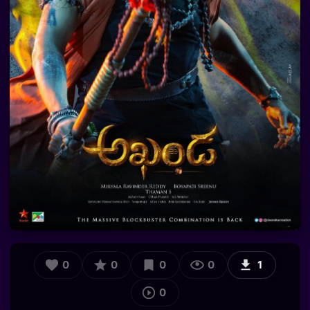
0
0
0
0
1
0