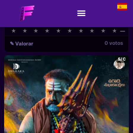
★
★
★
★
★
★
★
★
★
★
★
★
★
★
★
★
★
★
★
★
—
0 votos
✎ Valorar
S/C