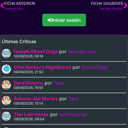
FICHA ANTERIOR
FICHA SIGUIENTE
Demon's Kiss
My Man Godfrey
Iniciar sesión
Últimas Críticas
Female Street Dogs
por
auroraboreal
10/08/2026, 08:18
Clive Barker's Nightbreed
por
StevenCigal
09/08/2026, 21:52
Dard Divorce
por
Tano
09/08/2026, 16:55
Antonio das Mortes
por
Tano
09/08/2026, 15:14
The Last House
por
auroraboreal
09/08/2026, 08:04