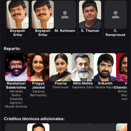
Boyapati
Boyapati
M. Rathnam
S. Thaman
C.
Srinu
Srinu
Ramprasad
Reparto:
Nandamuri
Pragya
Poorna
Nitin Mehta
Srikanth
Viji
Balakrishna
Jaiswal
Padmavati
Gajendra Sahu
Varada Rajulu
Chandras
Akhanda
Saranya
Akhanda
Rudra
Bachupally
Murali
Sikandar
mothe
Aghora /
Murali Krishna
Créditos técnicos adicionales: