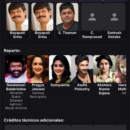
Boyapati
Boyapati
S. Thaman
C.
Santosh
Srinu
Srinu
Ramprasad
Detake
Reparto:
Nandamuri
Pragya
Samyuktha
Aadhi
Akshara
Harsha
Balakrishna
Jaiswal
Pinisetty
Nunna
Maltho
Akhanda
Saranya
Sujana
Janan
Rudra
Bachupally
Sikandar
Aghora /
Murali Krishna
Créditos técnicos adicionales: