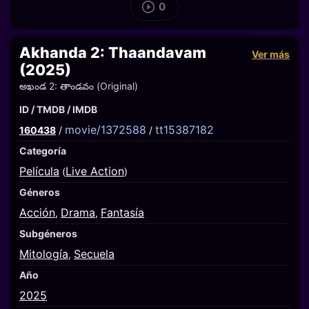
0
Akhanda 2: Thaandavam
Ver más
(2025)
అఖండ 2: తాండవం (Original)
ID / TMDB / IMDB
movie/1372588
tt15387182
160438
/
/
Categoría
Película
Live Action
(
)
Géneros
Acción
Drama
Fantasía
,
,
Subgéneros
Mitología
Secuela
,
Año
2025